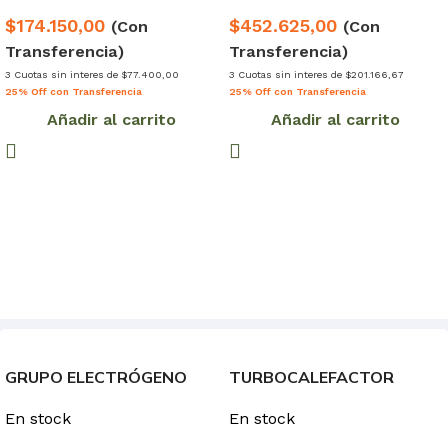
$174.150,00
$452.625,00
(Con
(Con
Transferencia)
Transferencia)
3 Cuotas sin interes de $77.400,00
3 Cuotas sin interes de $201.166,67
25% Off con Transferencia
25% Off con Transferencia
Añadir al carrito
Añadir al carrito
GRUPO ELECTRÓGENO
TURBOCALEFACTOR
GENERADOR PORTÁTIL
SPLIT LILIANA 1000/2000
En stock
En stock
GM3500