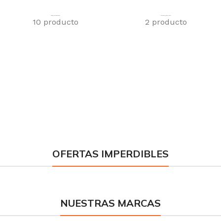
HERRAJES Y CERRADURAS
BULONERÍA y TORNILLERIA
10 producto
2 producto
OFERTAS IMPERDIBLES
NUESTRAS MARCAS