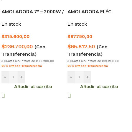
AMOLADORA 7″ – 2000W /
AMOLADORA ELÉC.
AG200018-4 – INGCO
ANGULAR 850W 115mm –
En stock
En stock
HAMILTON
$
315.600,00
$
87.750,00
$236.700,00
$65.812,50
(Con
(Con
Transferencia)
Transferencia)
3 Cuotas sin interes de $105.200,00
3 Cuotas sin interes de $29.250,00
25% Off con Transferencia
25% Off con Transferencia
-
+
-
+
Añadir al carrito
Añadir al carrito