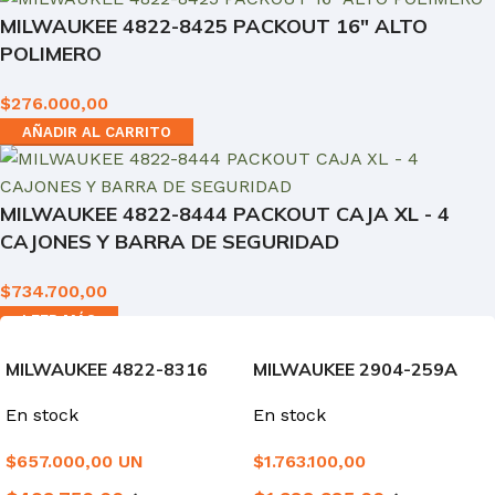
MILWAUKEE 4822-8425 PACKOUT 16" ALTO
POLIMERO
$
276.000,00
AÑADIR AL CARRITO
MILWAUKEE 4822-8444 PACKOUT CAJA XL - 4
CAJONES Y BARRA DE SEGURIDAD
$
734.700,00
LEER MÁS
MILWAUKEE 4822-8316
MILWAUKEE 2904-259A
BOLSO ESTRUCTURADO
TAL. PERC.ATORN. M18
En stock
En stock
PACKOUT
FUEL
$
657.000,00
UN
$
1.763.100,00