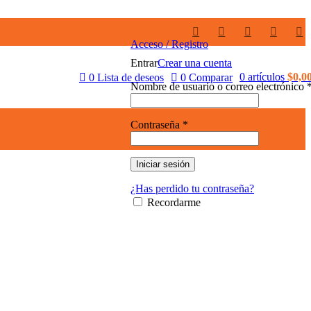
Acceso / Registro
Entrar
Crear una cuenta
0
artículos
$
0,0
0
Lista de deseos
0
Comparar
Nombre de usuario o correo electrónico
Contraseña
*
Iniciar sesión
¿Has perdido tu contraseña?
Recordarme