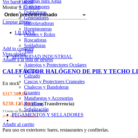
Bombas para Agua
Ver barra lateral
Compresores
Mostrar
9
12
18
24
Dobladoras
Generadores
Limpiar filtros
Hidrolavadoras
Hormigoneras
LILIANA
Pisones y Rolos
Roscadoras
Soldadoras
Add to compare
Tupi
Vista rápida
SEGURIDAD INDUSTRIAL
Añadir a la lista de deseos
Anteojos y Protectores Oculares
Balizas
CALEFACTOR HALÓGENO DE PIE Y TECHO L
Calzado
Cascos y Protectores Craneales
En stock
Chalecos y Bandoleras
Guantes
$
317.500,00
Matafuegos y Accesorios
$238.125,00
Rodilleras
(Con Transferencia)
Señalización
3 Cuotas sin interes de $105.833,33
PEGAMENTOS Y SELLADORES
25% Off con Transferencia
Añadir al carrito
Para uso en exteriores: bares, restaurantes y confiterías.