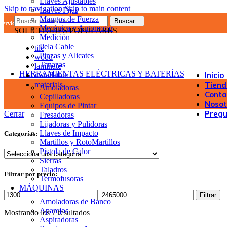
Llaves Ajustables
Skip to navigation
Skip to main content
Llaves Fijas
Mangos de Fuerza
Buscar...
Servicio Post-Venta
Mecánica y Automotor
SOLICITUDES POPULARES
Medición
Pela Cable
tile
Pinzas y Alicates
wood
Tenazas
laminate
HERRAMIENTAS ELÉCTRICAS Y BATERÍAS
Inicio
installation
materials
Tien
Amoladoras
Conta
Cepilladoras
Nosot
Equipos de Pintar
Pregu
Cerrar
Fresadoras
Lijadoras y Pulidoras
Llaves de Impacto
Categorías:
Martillos y RotoMartillos
Pistola de Calor
Sierras
Taladros
Filtrar por precio:
Termofusoras
MÁQUINAS
Filtrar
Amoladoras de Banco
Aparejos
Mostrando los 7 resultados
Aspiradoras