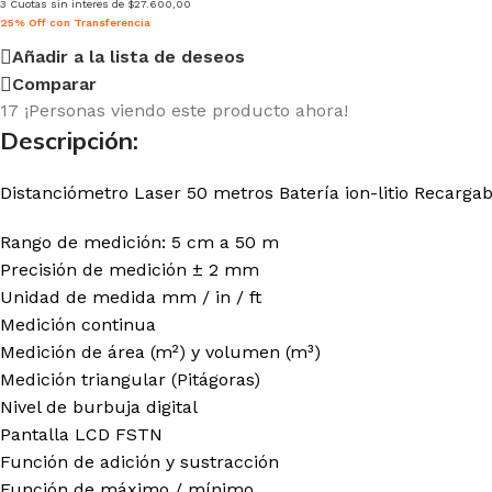
3 Cuotas sin interes de $27.600,00
25% Off con Transferencia
Añadir a la lista de deseos
Comparar
17
¡Personas viendo este producto ahora!
Descripción:
Distanciómetro Laser 50 metros Batería ion-litio Recargab
Rango de medición: 5 cm a 50 m
Precisión de medición ± 2 mm
Unidad de medida mm / in / ft
Medición continua
Medición de área (m²) y volumen (m³)
Medición triangular (Pitágoras)
Nivel de burbuja digital
Pantalla LCD FSTN
Función de adición y sustracción
Función de máximo / mínimo