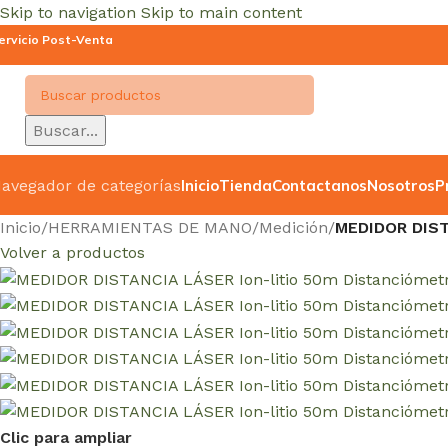
Skip to navigation
Skip to main content
ervicio Post-Venta
Buscar...
avegador de categorías
Inicio
Tienda
Contactanos
Nosotros
P
Inicio
/
HERRAMIENTAS DE MANO
/
Medición
/
MEDIDOR DIST
Volver a productos
Clic para ampliar