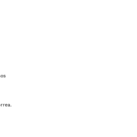
sos
rrea.