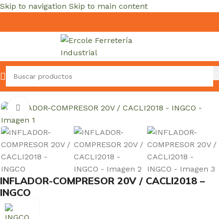
Skip to navigation
Skip to main content
cio
/
HERRAMIENTAS ELÉCTRICAS Y A BATERÍAS
/
Infladores
Clic para ampliar
INFLADOR-COMPRESOR 20V / CACLI2018 –
INGCO