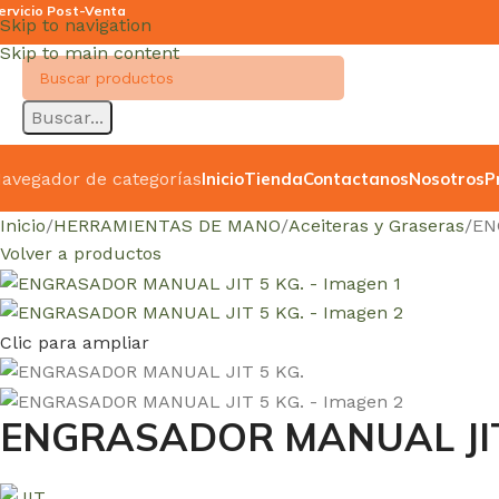
ervicio Post-Venta
Skip to navigation
Skip to main content
Buscar...
avegador de categorías
Inicio
Tienda
Contactanos
Nosotros
P
Inicio
HERRAMIENTAS DE MANO
Aceiteras y Graseras
EN
Volver a productos
Clic para ampliar
ENGRASADOR MANUAL JIT