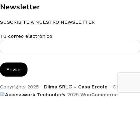
Newsletter
SUSCRIBITE A NUESTRO NEWSLETTER
Tu correo electrónico
Copyrights 2025 -
Diima SRL® - Casa Ercole
- Creado por
Accesswork Technology
2025
WooCommerce
Themes
.
Utilizamos cookies para mejorar su experiencia en
nuestro sitio web. Al navegar por este sitio web, acepta